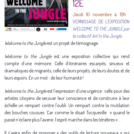
12E
Jeudi 10 novembre à 19h :
VERNISSAGE DE L’EXPOSITION
WELCOME TO THE JUNGLE par
le collectif Art’in the Jungle
Welcome to the Jungle
est un projet de témoignage.
Welcome to the Jungle
est une exposition collective qui rend
compte d’une mémoire. Celle d’itinéraires escarpés, sinueux et
dramatiques de migrants, celle de leurs projets, de leurs doutes et de
leurs espoirs. En un mot : de leur humanité !
Welcome to the Jungle
est l’expression d’une urgence : celle pour des
artistes citoyens de secouer leur conscience et de construire à leur
échelle un rempart contre l’oubli. Un rempart contre la mutilation
des bouches cousues. Car comme le disait Tocqueville » quand le
passé n’éclaire plus l’avenir, l’esprit marche dans les ténèbres « …
Il s’agira enfin de proposer « des outils de lecture nouveaux » qui