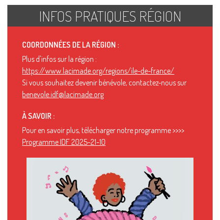
INFOS PRATIQUES RÉGION
COORDONNÉES DE LA RÉGION :
Plus d'infos sur la région :
https://www.lacimade.org/regions/ile-de-france/
Si vous souhaitez devenir bénévole, contactez-nous sur
benevole.idf@lacimade.org
À SAVOIR :
Pour en savoir plus, télécharger notre programme >>>>
Programme IDF 2025-21-10