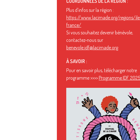
COORDONNÉES DE LA RÉGION :
Plus d'infos sur la région :
https://www.lacimade.org/regions/ile
france/
Si vous souhaitez devenir bénévole,
contactez-nous sur
benevole.idf@lacimade.org
À SAVOIR :
Pour en savoir plus, télécharger notre
programme >>>>
Programme IDF 2025