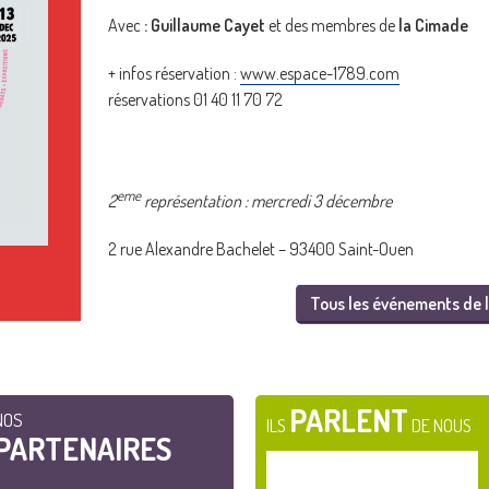
Avec
:
Guillaume Cayet
et des membres de
la Cimade
+ infos réservation :
www.espace-1789.com
réservations 01 40 11 70 72
eme
2
représentation : mercredi 3 décembre
2 rue Alexandre Bachelet – 93400 Saint-Ouen
Tous les événements de l
PARLENT
NOS
ILS
DE NOUS
PARTENAIRES