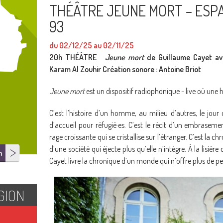
THÉÂTRE JEUNE MORT – ESPA
93
du 02/12/25 au 02/11/25
20h
THÉÂTRE
Jeune mort
de
Guillaume Cayet av
Karam Al Zouhir
Création sonore : Antoine Briot
Jeune mort
est un dispositif radiophonique -­ live où une 
C’est l’histoire d’un homme, au milieu d’autres, le jour
d’accueil pour réfugié·es. C’est le récit d’un embrasem
rage croissante qui se cristallise sur l’étranger. C’est la
d’une société qui éjecte plus qu’elle n’intègre. À la lisière
n
Cayet livre la chronique d’un monde qui n’offre plus de pe
GION