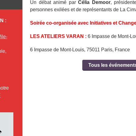
Un débat animé par
Célia Demoor
, présiden
personnes exilées et de représentants de La Cim
N :
Soirée co-organisée avec Initiatives et Chang
LES ATELIERS VARAN :
6 Impasse de Mont-Lou
ile-
6 Impasse de Mont-Louis, 75011 Paris, France
le,
Tous les événements
région
notre
F