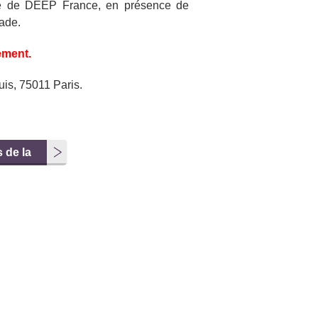
te de DEEP France, en présence de
ade.
ement.
is, 75011 Paris.
 de la