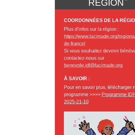
RÉGION
COORDONNÉES DE LA RÉGIO
Plus d'infos sur la région :
https://www.lacimade.org/regions/
de-france/
Si vous souhaitez devenir bénévo
contactez-nous sur
benevole.idf@lacimade.org
À SAVOIR :
Pour en savoir plus, télécharger 
programme >>>>
Programme ID
2025-21-10