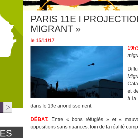
PARIS 11E I PROJECTI
MIGRANT »
le 15/11/17
19h
migr
Dif
Migr
Cala
et d
à la
dans le 19e arrondissement.
DÉBAT.
Entre « bons réfugiés » et « mauvai
oppositions sans nuances, loin de la réalité comp
UES