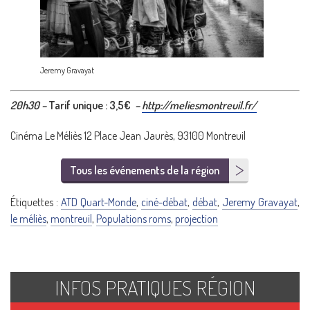
Jeremy Gravayat
20h30 –
Tarif unique : 3,5€
–
http://meliesmontreuil.fr/
Cinéma Le Méliès 12 Place Jean Jaurès, 93100 Montreuil
Tous les événements de la région
Étiquettes :
ATD Quart-Monde
,
ciné-débat
,
débat
,
Jeremy Gravayat
,
le méliès
,
montreuil
,
Populations roms
,
projection
INFOS PRATIQUES RÉGION