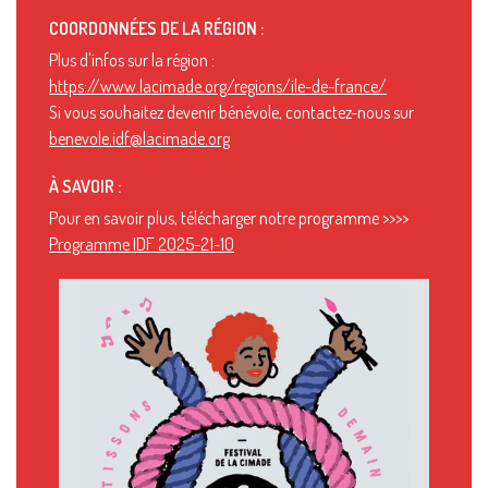
COORDONNÉES DE LA RÉGION :
Plus d'infos sur la région :
https://www.lacimade.org/regions/ile-de-france/
Si vous souhaitez devenir bénévole, contactez-nous sur
benevole.idf@lacimade.org
À SAVOIR :
Pour en savoir plus, télécharger notre programme >>>>
Programme IDF 2025-21-10