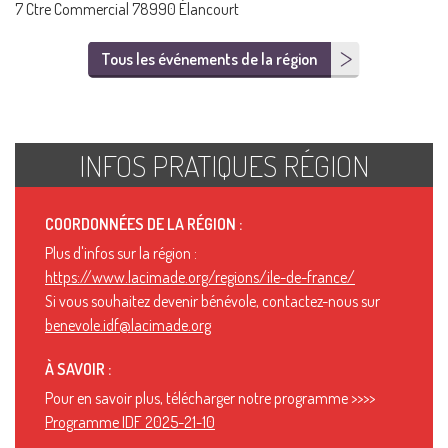
7 Ctre Commercial 78990 Élancourt
Tous les événements de la région
INFOS PRATIQUES RÉGION
COORDONNÉES DE LA RÉGION :
Plus d'infos sur la région :
https://www.lacimade.org/regions/ile-de-france/
Si vous souhaitez devenir bénévole, contactez-nous sur
benevole.idf@lacimade.org
À SAVOIR :
Pour en savoir plus, télécharger notre programme >>>>
Programme IDF 2025-21-10