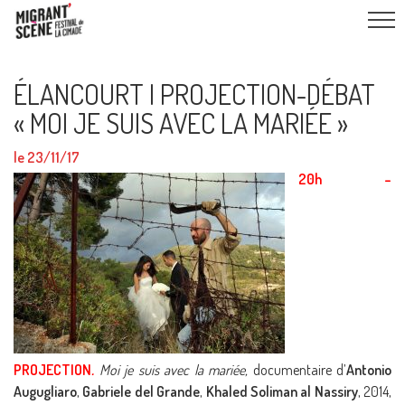
ÉLANCOURT I PROJECTION-DÉBAT
« MOI JE SUIS AVEC LA MARIÉE »
le 23/11/17
20h –
PROJECTION
.
Moi je suis avec la mariée,
documentaire d’
Antonio
Augugliaro
,
Gabriele del Grande
,
Khaled Soliman al Nassiry
, 2014,