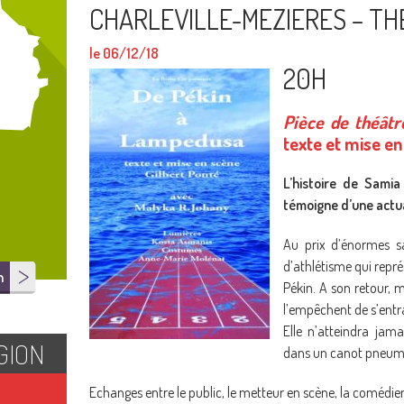
CHARLEVILLE-MEZIERES – T
le 06/12/18
20H
Pièce de théât
texte et mise en
L’histoire de Samia
témoigne d’une actua
Au prix d’énormes sac
d’athlétisme qui repr
n
Pékin. A son retour, 
l’empêchent de s’entraî
Elle n’atteindra jama
GION
dans un canot pneuma
Echanges entre le public, le metteur en scène, la coméd