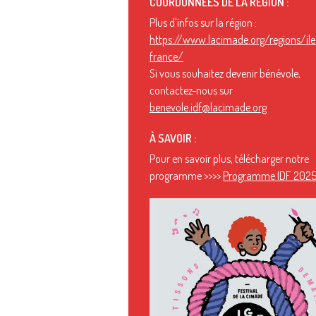
COORDONNÉES DE LA RÉGION :
Plus d'infos sur la région :
https://www.lacimade.org/regions/ile
france/
Si vous souhaitez devenir bénévole,
contactez-nous sur
benevole.idf@lacimade.org
À SAVOIR :
Pour en savoir plus, télécharger notre
programme >>>>
Programme IDF 2025