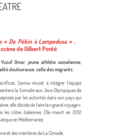
HEATRE
re « De Pékin à Lampedusa »
,
 scène de Gilbert Ponté
 Yuzuf Omar, jeune athlète somalienne,
lité douloureuse, celle des migrants.
rifices, Samia réussit à intégrer l’équipe
ésentera la Somalie aux Jeux Olympiques de
méprisée par les autorités dans son pays qui
ner, elle décide de faire le « grand voyage ».
is les côtes italiennes. Elle meurt en 2012
tique en Méditerranée.
ienne et des membres de La Cimade.