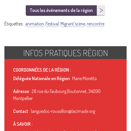
Tous les événements de la région
Étiquettes :
animation
,
Festival
,
Migrant'scène
,
rencontre
INFOS PRATIQUES RÉGION
COORDONNÉES DE LA RÉGION :
Déléguée Nationale en Région
: Marie Moretto
Adresse
: 28 rue du Faubourg Boutonnet, 34090
Montpellier
Contact
: languedoc-roussillon@lacimade.org
À SAVOIR :