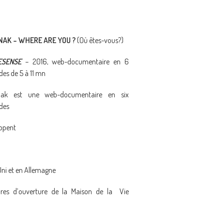
NAK
–
WHERE ARE YOU ?
(Où êtes-vous?)
ESENSE
– 2016, web-documentaire en 6
des de 5 à 11 mn
ak est une web-documentaire en six
des
oppent
Uni et en Allemagne
ures d’ouverture de la Maison de la Vie