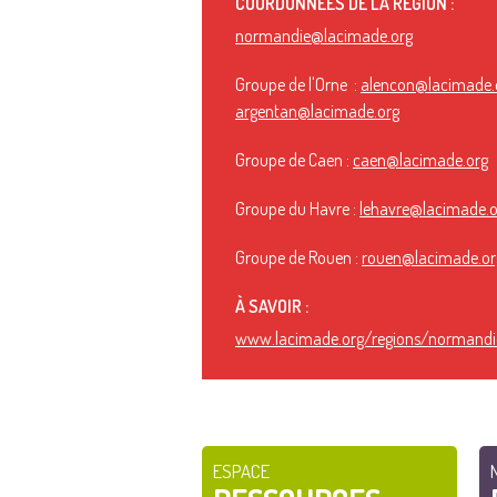
COORDONNÉES DE LA RÉGION :
normandie@lacimade.org
Groupe de l'Orne :
alencon@lacimade.
argentan@lacimade.org
Groupe de Caen :
caen@lacimade.org
Groupe du Havre :
lehavre@lacimade.o
Groupe de Rouen :
rouen@lacimade.or
À SAVOIR :
www.lacimade.org/regions/normandi
ESPACE