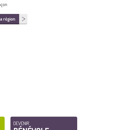
nçon
a région
DEVENIR