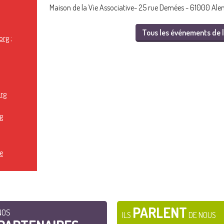
Maison de la Vie Associative- 25 rue Demées - 61000 Ale
Tous les événements de l
org
;
rg
g
e
PARLENT
NOS
ILS
DE NOUS