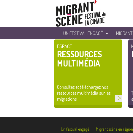
UN FESTIVAL ENGAGÉ
MIGRANT
ESPACE
RESSOURCES
MULTIMÉDIA
Consultez et téléchargez nos
ressources multimédia sur les
T
migrations
a
Un festival engagé
Migrant’scène en région