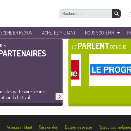
’SCÈNE EN RÉGION
ACHETEZ MILITANT
NOUS SOUTENIR
P
PARLENT
NOS
ILS
DE NOUS
PARTENAIRES
ous les partenaires réunis
utour du festival
Achetez militant
Faire un don
Dossier de presse
Ressources multiméd