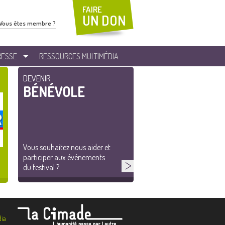
FAIRE
UN DON
Vous êtes membre ?
RESSE
RESSOURCES MULTIMÉDIA
DEVENIR
BÉNÉVOLE
Vous souhaitez nous aider et
participer aux événements
du festival ?
ia