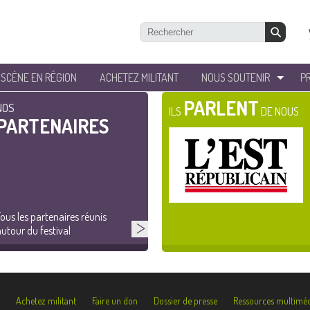
’SCÈNE EN RÉGION
ACHETEZ MILITANT
NOUS SOUTENIR
P
PARLENT
NOS
ILS
DE NOUS
PARTENAIRES
ous les partenaires réunis
utour du festival
Achetez militant
Faire un don
Dossier de presse
Ressources multiméd