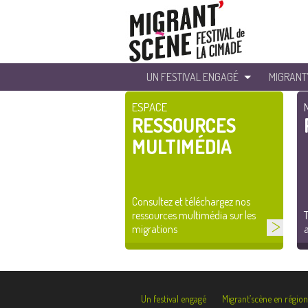
UN FESTIVAL ENGAGÉ
MIGRANT
ESPACE
RESSOURCES
MULTIMÉDIA
Consultez et téléchargez nos
ressources multimédia sur les
T
migrations
a
Un festival engagé
Migrant’scène en région