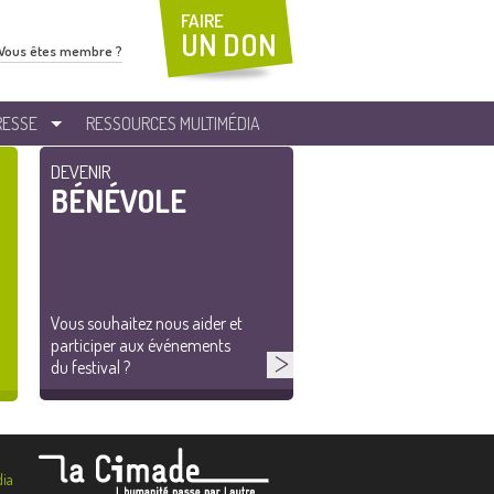
FAIRE
UN DON
Vous êtes membre ?
RESSE
RESSOURCES MULTIMÉDIA
DEVENIR
BÉNÉVOLE
Vous souhaitez nous aider et
participer aux événements
du festival ?
ia