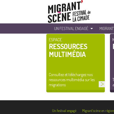
UN FESTIVAL ENGAGÉ
MIGRANT
ESPACE
RESSOURCES
MULTIMÉDIA
Consultez et téléchargez nos
ressources multimédia sur les
T
migrations
a
Un festival engagé
Migrant’scène en région