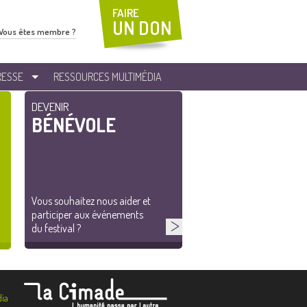
FAIRE
UN DON
Vous êtes membre ?
RESSE
RESSOURCES MULTIMÉDIA
DEVENIR
BÉNÉVOLE
Vous souhaitez nous aider et
participer aux événements
du festival ?
ia