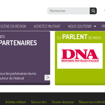
’SCÈNE EN RÉGION
ACHETEZ MILITANT
NOUS SOUTENIR
P
PARLENT
NOS
ILS
DE NOUS
PARTENAIRES
ous les partenaires réunis
utour du festival
Achetez militant
Faire un don
Dossier de presse
Ressources multiméd