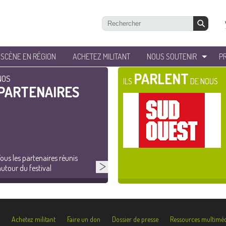
’SCÈNE EN RÉGION
ACHETEZ MILITANT
NOUS SOUTENIR
P
PARLENT
NOS
ILS
DE NOUS
PARTENAIRES
ous les partenaires réunis
utour du festival
Achetez militant
Faire un don
Dossier de presse
Ressources multiméd