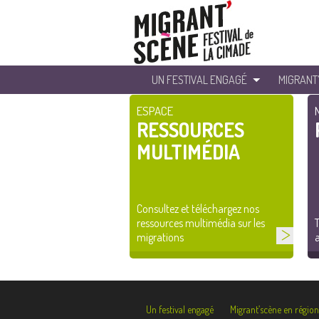
UN FESTIVAL ENGAGÉ
MIGRANT
ESPACE
RESSOURCES
MULTIMÉDIA
Consultez et téléchargez nos
ressources multimédia sur les
T
migrations
a
Un festival engagé
Migrant’scène en région