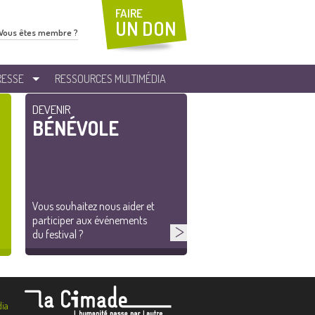
FAIRE
UN DON
Vous êtes membre ?
RESSE
RESSOURCES MULTIMÉDIA
DEVENIR
BÉNÉVOLE
Vous souhaitez nous aider et
participer aux événements
du festival ?
ia