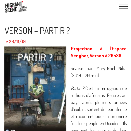
VERSON – PARTIR ?
le 26/11/19
Projection à l’Espace
Senghor, Verson à 20h30
Réalisé par Mary-Noël Niba
(2019 – 70 min)
Partir ?
C’est l’interrogation de
millions d’africains.
Rentrés au
pays après plusieurs années
d’exil, ils sortent de leur silence
et racontent pour la première
fois leur périple en Occident. Ils
évoquent les raisons de leur