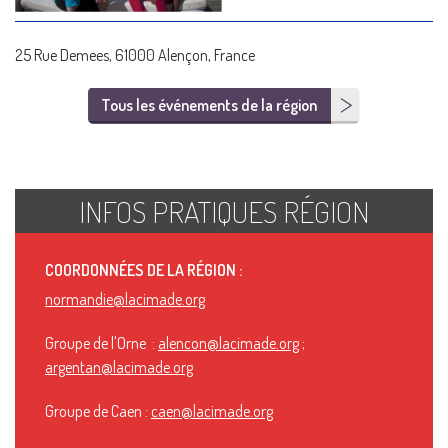
25 Rue Demees, 61000 Alençon, France
Tous les événements de la région
INFOS PRATIQUES RÉGION
COORDONNÉES DE LA RÉGION :
normandie@lacimade.org
Groupe de l'Orne :
alencon@lacimade.org
;
argentan@lacimade.org
Groupe de Caen :
caen@lacimade.org