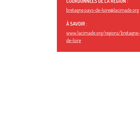
COORDONNÉES DE LA RÉGION :
bretagne.pays-de-loire@lacimade.org
À SAVOIR :
www.lacimade.org/regions/bretagne
de-loire