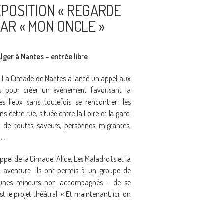
XPOSITION « REGARDE
BAR « MON ONCLE »
Alger à Nantes – entrée libre
e, La Cimade de Nantes a lancé un appel aux
s pour créer un événement favorisant la
 lieux sans toutefois se rencontrer: les
 cette rue, située entre la Loire et la gare:
t de toutes saveurs, personnes migrantes,
 …
pel de la Cimade: Alice, Les Maladroits et la
le aventure. Ils ont permis à un groupe de
 jeunes mineurs non accompagnés – de se
t le projet théâtral « Et maintenant, ici, on