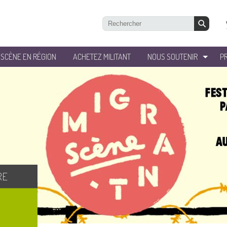
’SCÈNE EN RÉGION
ACHETEZ MILITANT
NOUS SOUTENIR
P
RE