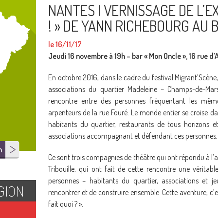
NANTES I VERNISSAGE DE L’E
! » DE YANN RICHEBOURG AU 
le 16/11/17
Jeudi 16 novembre à 19h – bar « Mon Oncle », 16 rue d’
En octobre 2016, dans le cadre du festival Migrant’Scèn
associations du quartier Madeleine – Champs-de-Mar
rencontre entre des personnes fréquentant les mêmes
arpenteurs de la rue Fouré. Le monde entier se croise dans
habitants du quartier, restaurants de tous horizons e
associations accompagnant et défendant ces personnes,
n
Ce sont trois compagnies de théâtre qui ont répondu à l’ap
Tribouille, qui ont fait de cette rencontre une véritab
personnes – habitants du quartier, associations et
GION
rencontrer et de construire ensemble. Cette aventure, c’es
fait quoi ? ».