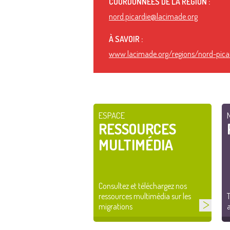
COORDONNÉES DE LA RÉGION :
nord.picardie@lacimade.org
À SAVOIR :
www.lacimade.org/regions/nord-pica
ESPACE
RESSOURCES
MULTIMÉDIA
Consultez et téléchargez nos
ressources multimédia sur les
T
migrations
a