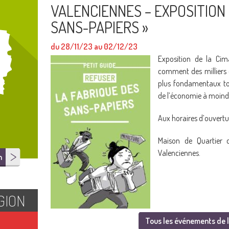
VALENCIENNES – EXPOSITION 
SANS-PAPIERS »
du 28/11/23 au 02/12/23
Exposition de la C
comment des milliers d
plus fondamentaux tou
de l’économie à moindr
Aux horaires d’ouvertur
Maison de Quartier d
Valenciennes.
n
GION
Tous les événements de l