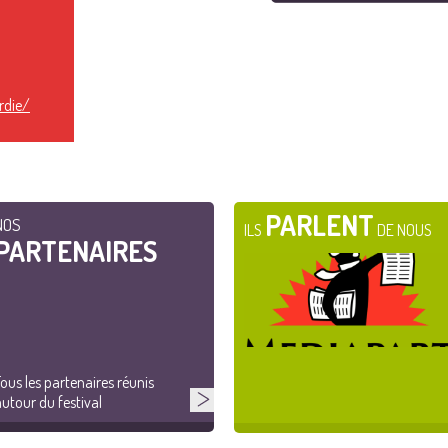
rdie/
PARLENT
NOS
ILS
DE NOUS
PARTENAIRES
ous les partenaires réunis
utour du festival