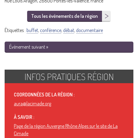
Rue Louis Aragon, 26800 Portes-lès-Valence, France
Tous les événements de la région
Étiquettes :
buffet
,
conférence
,
débat
,
documentaire
Événement suivant »
INFOS PRATIQUES RÉGION
COORDONNÉES DE LA RÉGION :
aura@lacimade.org
À SAVOIR :
Page de la région Auvergne Rhône Alpes sur le site de La
Cimade