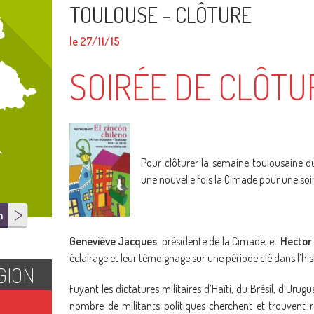
TOULOUSE – CLÔTURE
le 27/11/15
SOIRÉE DE CLÔTU
Pour clôturer la semaine toulousaine du 
une nouvelle fois la Cimade pour une soir
n
Geneviève Jacques
, présidente de la Cimade, et
Hector
éclairage et leur témoignage sur une période clé dans l’hist
GION
Fuyant les dictatures militaires d’Haïti, du Brésil, d’Urug
nombre de militants politiques cherchent et trouvent 