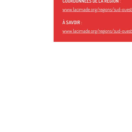
COORDONNÉES DE LA RÉGION :
www.lacimade.org/regions/sud-oues
À SAVOIR :
www.lacimade.org/regions/sud-oues