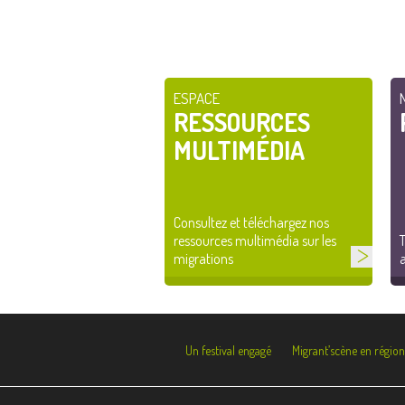
ESPACE
RESSOURCES
MULTIMÉDIA
Consultez et téléchargez nos
ressources multimédia sur les
T
migrations
a
Un festival engagé
Migrant’scène en région