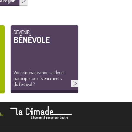
a région
DEVENIR
BÉNÉVOLE
Vous souhaitez nous aider et
participer aux événements
du festival ?
ia