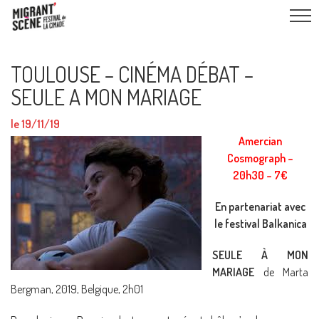
TOULOUSE – CINÉMA DÉBAT –
SEULE A MON MARIAGE
le 19/11/19
Amercian
Cosmograph –
20h30 – 7€
En partenariat avec
le festival Balkanica
SEULE À MON
MARIAGE
de Marta
Bergman, 2019, Belgique, 2h01