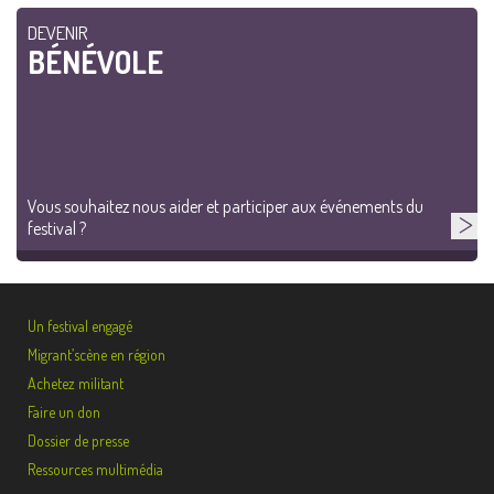
DEVENIR
BÉNÉVOLE
Vous souhaitez nous aider et participer aux événements du
festival ?
Un festival engagé
Migrant’scène en région
Achetez militant
Faire un don
Dossier de presse
Ressources multimédia