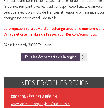
Pamela, jeune Rom insolente, spontanée et drôle, s’embarque vers
l’inconnu, rompant avec les traditions qui l’étouffent. Elle arrive en
Belgique avec trois mots de français et l’espoir d’un mariage pour
changer son destin et celui de sa fille.
La projection sera suivie d’un échange avec un.e membre de la
Cimade et un.e membre de l’association Rencont’roms nous.
24 rue Montardy 31000 Toulouse
Tous les événements de la région
INFOS PRATIQUES RÉGION
COORDONNÉES DE LA RÉGION :
www.lacimade.org/regions/sud-ouest/