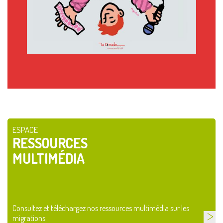
ESPACE
RESSOURCES
MULTIMÉDIA
Consultez et téléchargez nos ressources multimédia sur les
migrations