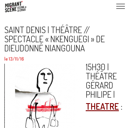
SAINT DENIS | THÉÂTRE //
SPECTACLE « NKENGUEGI » DE
DIEUDONNÉ NIANGOUNA
le 13/11/16
15H30 |
THÉÂTRE
GÉRARD
PHILIPE |
THEATRE
: