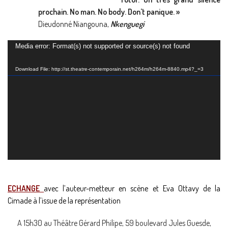
prochain. No man. No body. Don’t panique. »
Dieudonné Niangouna,
Nkenguegi
Lecteur
Media error: Format(s) not supported or source(s) not found
vidéo
Download File: http://st.theatre-contemporain.net/h264m/h264m-8840.mp4?_=3
ECHANGE
avec l’auteur-metteur en scène et Eva Ottavy de la
Cimade à l’issue de la représentation
A 15h30 au Théâtre Gérard Philipe, 59 boulevard Jules Guesde,