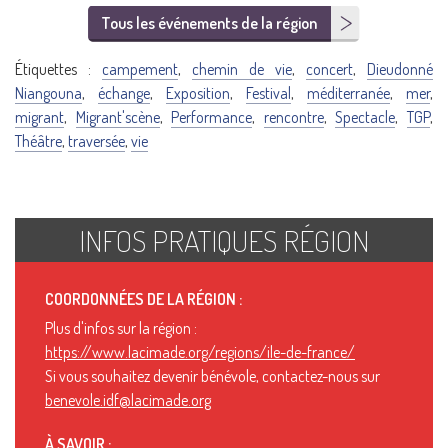
Tous les événements de la région
Étiquettes :
campement
,
chemin de vie
,
concert
,
Dieudonné
Niangouna
,
échange
,
Exposition
,
Festival
,
méditerranée
,
mer
,
migrant
,
Migrant'scène
,
Performance
,
rencontre
,
Spectacle
,
TGP
,
Théâtre
,
traversée
,
vie
INFOS PRATIQUES RÉGION
COORDONNÉES DE LA RÉGION :
Plus d'infos sur la région :
https://www.lacimade.org/regions/ile-de-france/
Si vous souhaitez devenir bénévole, contactez-nous sur
benevole.idf@lacimade.org
À SAVOIR :