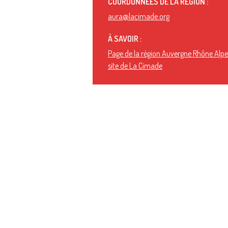
COORDONNÉES DE LA RÉGION :
aura@lacimade.org
À SAVOIR :
Page de la région Auvergne Rhône Alpes
site de La Cimade