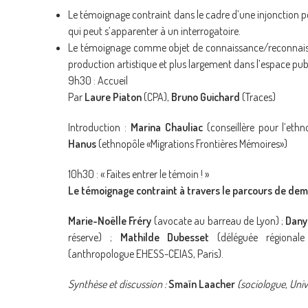
Le témoignage contraint dans le cadre d’une injonction p
qui peut s’apparenter à un interrogatoire.
Le témoignage comme objet de connaissance/reconnais
production artistique et plus largement dans l’espace publ
9h30 : Accueil
Par
Laure Piaton
(CPA),
Bruno Guichard
(Traces)
Introduction :
Marina Chauliac
(conseillère pour l’eth
Hanus
(ethnopôle «Migrations Frontières Mémoires»)
10h30 : « Faites entrer le témoin ! »
Le témoignage contraint à travers le parcours de dem
Marie-Noëlle Fréry
(avocate au barreau de Lyon) ;
Dany
réserve) ;
Mathilde Dubesset
(déléguée régional
(anthropologue EHESS-CEIAS, Paris).
Synthèse et discussion :
Smaïn Laacher
(sociologue, Uni