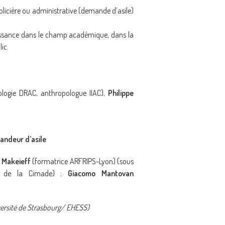
olicière ou administrative (demande d’asile)
sance dans le champ académique, dans la
ic.
nologie DRAC, anthropologue IIAC),
Philippe
andeur d’asile
 Makeieff
(formatrice ARFRIPS-Lyon) (sous
e de la Cimade) ;
Giacomo Mantovan
versité de Strasbourg/ EHESS)