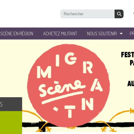
’SCÈNE EN RÉGION
ACHETEZ MILITANT
NOUS SOUTENIR
P
S