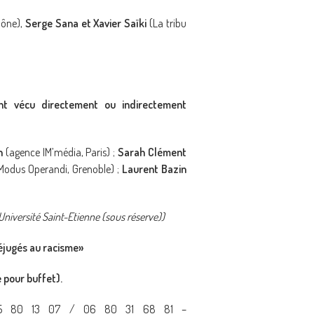
hône),
Serge Sana et Xavier Saïki
(La tribu
nt vécu directement ou indirectement
h
(agence IM’média, Paris) ;
Sarah Clément
Modus Operandi, Grenoble) ;
Laurent Bazin
Université Saint-Etienne (sous réserve))
préjugés au racisme»
e pour buffet).
04 75 80 13 07 / 06 80 31 68 81 –