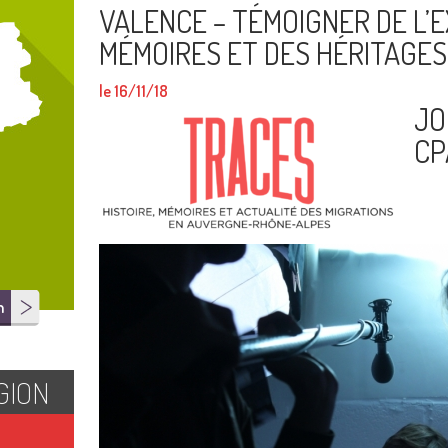
VALENCE – TÉMOIGNER DE L’E
MÉMOIRES ET DES HÉRITAGES
le 16/11/18
JO
CP
n
GION