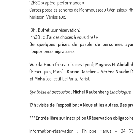
12h30 :« apéro-performance »
Cartes postales sonores de Monmousseau (Vénissieux R
hérisson, Vénissieux).
13h : Buffet (sur réservation)
14h30 : « J’ai des choses à vous dire ! »
De quelques prises de parole de personnes aya
l’expérience migratoire.
Warda Houti
(réseau Traces, Lyon);
Mogniss H. Abdalla
(Génériques, Paris) ;
Karine Gatelier – Séréna Naudin
(
et Moha
(collectif Le Paria, Paris).
Synthèse et discussion :
Michel Rautenberg
(sociologue, 
17h : visite de l’exposition : « Nous et les autres. Des 
***
Entrée libre sur inscription (Réservation obligatoir
Information-réservation : Philippe Hanus – 