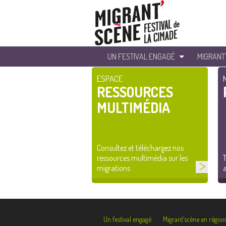
UN FESTIVAL ENGAGÉ
MIGRANT
ESPACE
RESSOURCES
MULTIMÉDIA
Consultez et téléchargez nos
ressources multimédia sur les
T
migrations
a
Un festival engagé
Migrant’scène en région