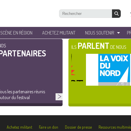
’SCÈNE EN RÉGION
ACHETEZ MILITANT
NOUS SOUTENIR
P
PARLENT
NOS
ILS
DE NOUS
PARTENAIRES
ous les partenaires réunis
utour du festival
Achetez militant
Faire un don
Dossier de presse
Ressources multiméd