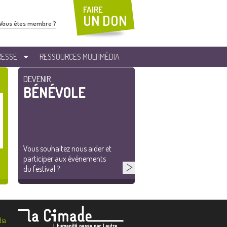
FAIRE
UN DON
Vous êtes membre ?
RESSE
RESSOURCES MULTIMÉDIA
DEVENIR
BÉNÉVOLE
Vous souhaitez nous aider et
participer aux événements
du festival ?
ia