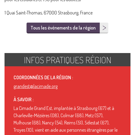
1 Quai Saint-Thomas, 67000 Strasbourg, France
Tous les événements de la région
INFOS PRATIQUES RÉGION
COORDONNÉES DE LA RÉGION :
grandest@lacimade.org
À SAVOIR :
La Cimade Grand Est, implantée à Strasbourg (67) et à
Charleville-Mézières (08), Colmar (68), Metz (57),
Mulhouse (68), Nancy (54), Reims (51), Sélestat (67),
Troyes (10), vient en aide aux personnes étrangères par le