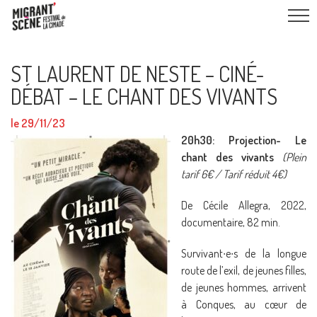
ST LAURENT DE NESTE – CINÉ-
DÉBAT – LE CHANT DES VIVANTS
le 29/11/23
20h30: Projection- Le
chant des vivants
(Plein
tarif 6€ / Tarif réduit 4€)
De Cécile Allegra, 2022,
documentaire, 82 min.
Survivant∙e∙s de la longue
route de l’exil, de jeunes filles,
de jeunes hommes, arrivent
à Conques, au cœur de