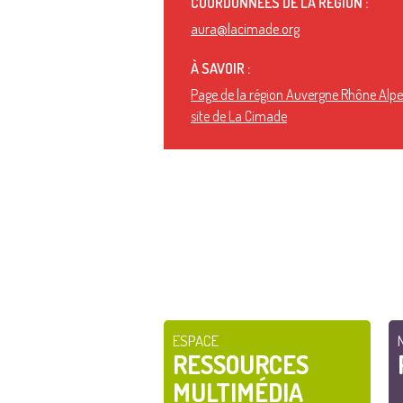
COORDONNÉES DE LA RÉGION :
aura@lacimade.org
À SAVOIR :
Page de la région Auvergne Rhône Alpes
site de La Cimade
ESPACE
RESSOURCES
MULTIMÉDIA