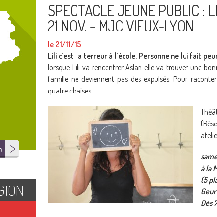
SPECTACLE JEUNE PUBLIC : LI
21 NOV. – MJC VIEUX-LYON
le 21/11/15
Lili c’est la terreur à l’école. Personne ne lui fait pe
lorsque Lili va rencontrer Aslan elle va trouver une bon
famille ne deviennent pas des expulsés. Pour raconter
quatre chaises.
Théâ
(Rés
ateli
n
same
à la
(5 p
GION
6euro
Dès 