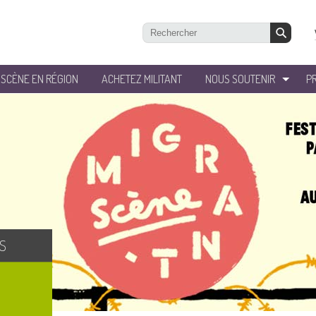
’SCÈNE EN RÉGION
ACHETEZ MILITANT
NOUS SOUTENIR
P
S