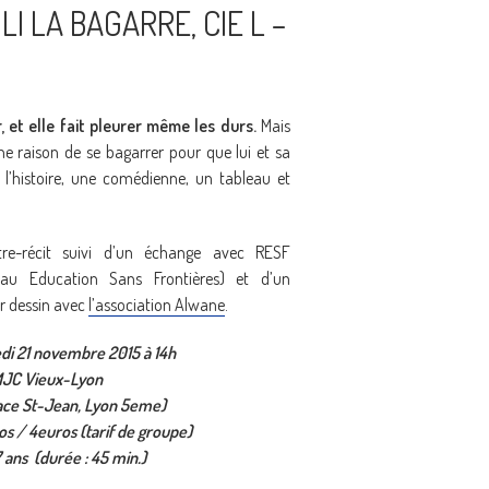
LI LA BAGARRE, CIE L –
ur, et elle fait pleurer même les durs.
Mais
ne raison de se bagarrer pour que lui et sa
 l’histoire, une comédienne, un tableau et
tre-récit suivi d’un échange avec RESF
eau Education Sans Frontières) et d’un
er dessin avec
l’association Alwane
.
di 21 novembre 2015 à 14h
 MJC Vieux-Lyon
lace St-Jean, Lyon 5eme)
s / 4euros (tarif de groupe)
7 ans
(durée : 45 min.)