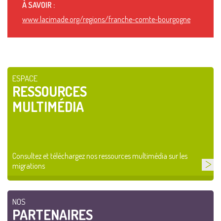
À SAVOIR :
www.lacimade.org/regions/franche-comte-bourgogne
ESPACE
RESSOURCES
MULTIMÉDIA
Consultez et téléchargez nos ressources multimédia sur les
migrations
NOS
PARTENAIRES