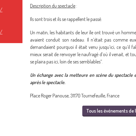
Description du spectacle
:
t/
Ils sont trois et ils se rappellent le passé.
t/
Un matin, les habitants de leur île ont trouvé un homme s
avaient conduit son radeau. Il n’était pas comme eux.
demandaient pourquoi il était venu jusqu’ici, ce qu’il fa
mieux serait de renvoyer le naufragé d’où il venait, et tout 
se plaira pas ici, loin de ses semblables”.
Un échange avec la metteure en scène du spectacle
après le spectacle.
Place Roger Panouse, 31170 Tournefeuille, France
Tous les événements de l