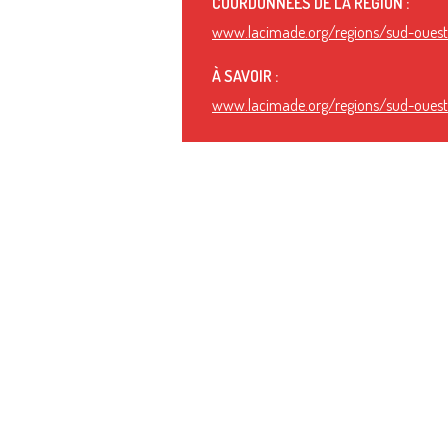
COORDONNÉES DE LA RÉGION :
www.lacimade.org/regions/sud-oues
À SAVOIR :
www.lacimade.org/regions/sud-oues