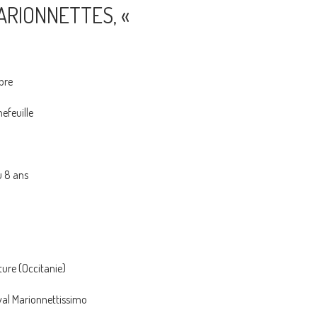
ARIONNETTES, «
bre
efeuille
u 8 ans
ture (Occitanie)
ival Marionnettissimo