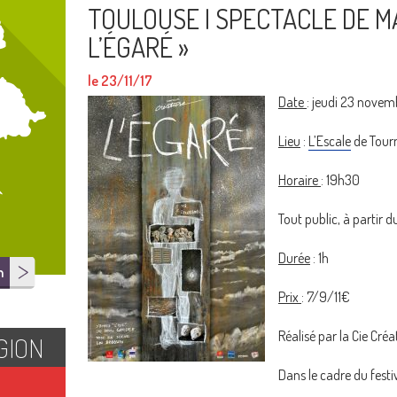
TOULOUSE I SPECTACLE DE M
L’ÉGARÉ »
le 23/11/17
Date
: jeudi 23 novem
Lieu
:
L’Escale
de Tourn
Horaire
: 19h30
Tout public, à partir d
Durée
: 1h
n
Prix
: 7/9/11€
Réalisé par la Cie Créa
GION
Dans le cadre du fest