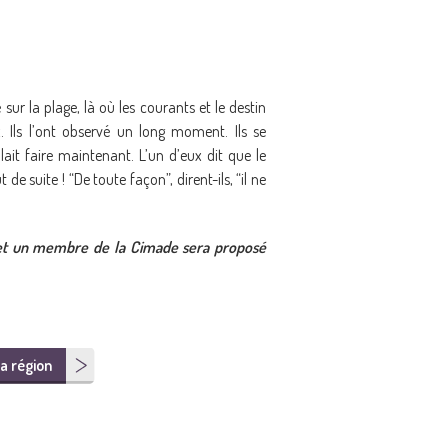
ur la plage, là où les courants et le destin
 Ils l’ont observé un long moment. Ils se
llait faire maintenant. L’un d’eux dit que le
de suite ! “De toute façon”, dirent-ils, “il ne
 et un membre de la Cimade sera proposé
a région