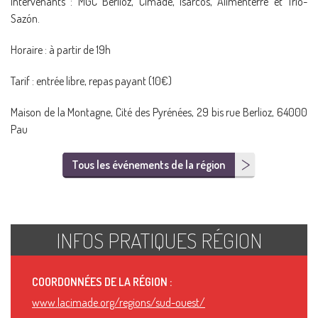
Intervenants : MGC Berlioz, Cimade, Isarcos, Alimenterre et Trio-
Sazón.
Horaire : à partir de 19h
Tarif : entrée libre, repas payant (10€)
Maison de la Montagne, Cité des Pyrénées, 29 bis rue Berlioz, 64000
Pau
Tous les événements de la région
INFOS PRATIQUES RÉGION
COORDONNÉES DE LA RÉGION :
www.lacimade.org/regions/sud-ouest/