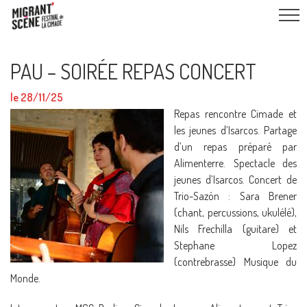
PAU – SOIRÉE REPAS CONCERT
le 28/11/25
Repas rencontre Cimade et
les jeunes d’Isarcos. Partage
d’un repas préparé par
Alimenterre. Spectacle des
jeunes d’Isarcos. Concert de
Trio-Sazón : Sara Brener
(chant, percussions, ukulélé),
Nils Frechilla (guitare) et
Stephane Lopez
(contrebrasse) Musique du
Monde.