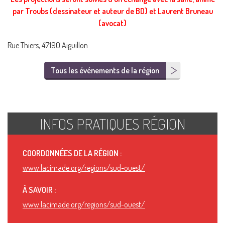
par Troubs (dessinateur et auteur de BD) et Laurent Bruneau
(avocat)
Rue Thiers, 47190 Aiguillon
Tous les événements de la région
INFOS PRATIQUES RÉGION
COORDONNÉES DE LA RÉGION :
www.lacimade.org/regions/sud-ouest/
À SAVOIR :
www.lacimade.org/regions/sud-ouest/