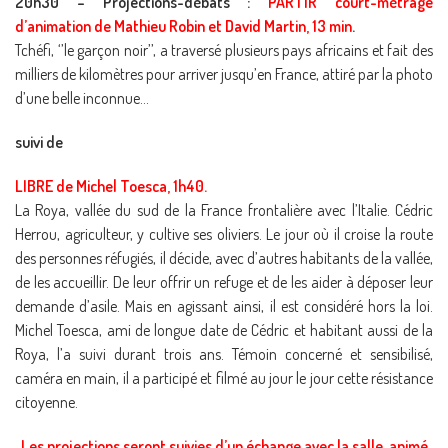
20h30 – Projections-débats :
PARTIR court-métrage
d’animation de Mathieu Robin et David Martin, 13 min
.
Tchéfi, ‘’le garçon noir’’, a traversé plusieurs pays africains et fait des
milliers de kilomètres pour arriver jusqu’en France, attiré par la photo
d’une belle inconnue…
suivi de
LIBRE de Michel Toesca, 1h40.
La Roya, vallée du sud de la France frontalière avec l’Italie. Cédric
Herrou, agriculteur, y cultive ses oliviers. Le jour où il croise la route
des personnes réfugiés, il décide, avec d’autres habitants de la vallée,
de les accueillir. De leur offrir un refuge et de les aider à déposer leur
demande d’asile. Mais en agissant ainsi, il est considéré hors la loi.
Michel Toesca, ami de longue date de Cédric et habitant aussi de la
Roya, l’a suivi durant trois ans. Témoin concerné et sensibilisé,
caméra en main, il a participé et filmé au jour le jour cette résistance
citoyenne.
Les projections seront suivies d’un échange avec la salle, animé