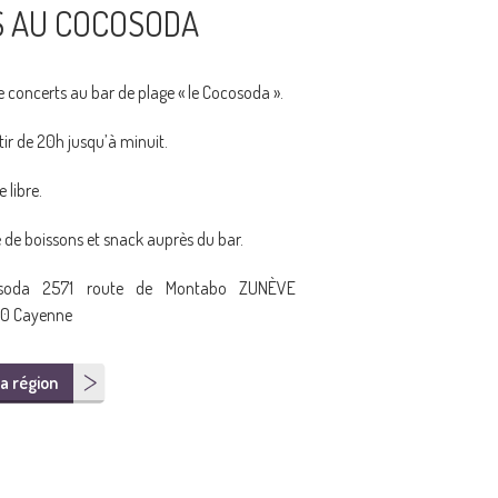
S AU COCOSODA
e concerts au bar de plage « le Cocosoda ».
tir de 20h jusqu’à minuit.
 libre.
 de boissons et snack auprès du bar.
soda 2571 route de Montabo ZUNÈVE
0 Cayenne
a région