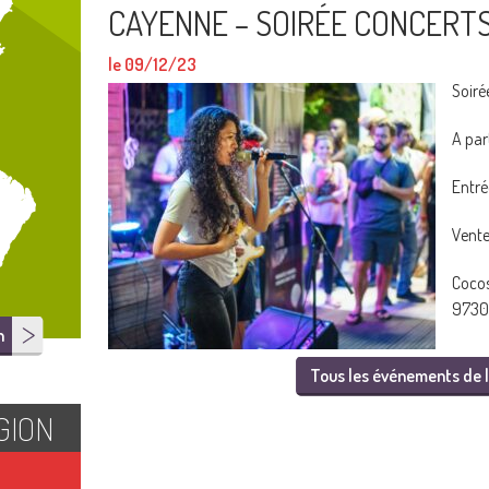
CAYENNE – SOIRÉE CONCERT
le 09/12/23
Soiré
A par
Entrée
Vente
Coco
9730
n
Tous les événements de l
GION