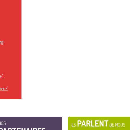
rg
s/
ien/
PARLENT
NOS
ILS
DE NOUS