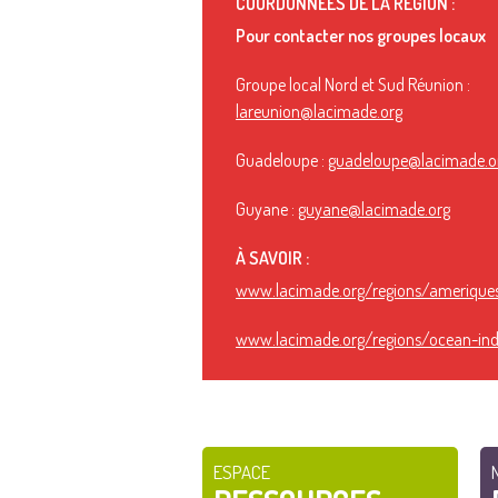
COORDONNÉES DE LA RÉGION :
Pour contacter nos groupes locaux
Groupe local Nord et Sud Réunion :
lareunion@lacimade.org
Guadeloupe :
guadeloupe@lacimade.o
Guyane :
guyane@lacimade.org
À SAVOIR :
www.lacimade.org/regions/amerique
www.lacimade.org/regions/ocean-ind
ESPACE