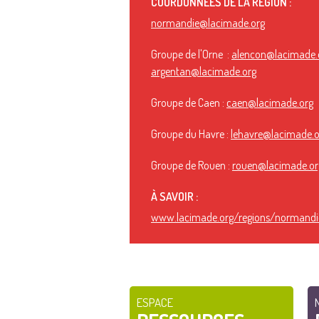
COORDONNÉES DE LA RÉGION :
normandie@lacimade.org
Groupe de l'Orne :
alencon@lacimade.
argentan@lacimade.org
Groupe de Caen :
caen@lacimade.org
Groupe du Havre :
lehavre@lacimade.o
Groupe de Rouen :
rouen@lacimade.or
À SAVOIR :
www.lacimade.org/regions/normandi
ESPACE