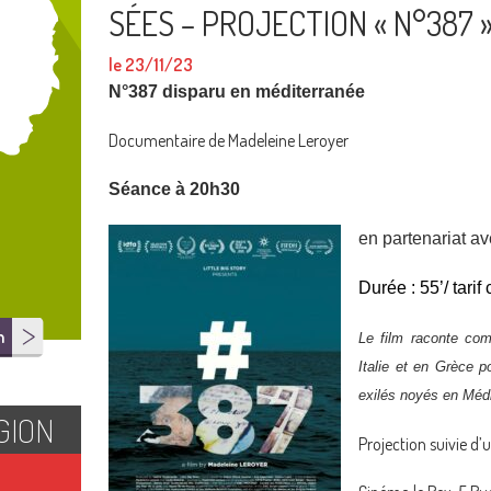
SÉES – PROJECTION « N°387 
le 23/11/23
N°387 disparu en méditerranée
Documentaire de Madeleine Leroyer
Séance à 20h30
en partenariat a
Durée : 55’/
tarif
n
Le film raconte com
Italie et en Grèce 
exilés noyés en Méd
GION
Projection suivie d’u