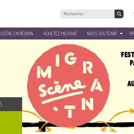
’SCÈNE EN RÉGION
ACHETEZ MILITANT
NOUS SOUTENIR
P
S