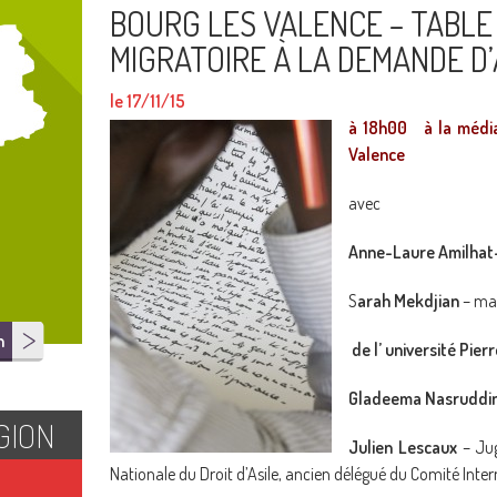
BOURG LES VALENCE – TABLE 
MIGRATOIRE À LA DEMANDE D’
le 17/11/15
à 18h00 à la média
Valence
avec
Anne-Laure Amilhat
S
arah Mekdjian
– mai
n
de l’ université Pie
Gladeema Nasruddi
GION
Julien Lescaux
– Jug
Nationale du Droit d’Asile, ancien délégué du Comité Inte