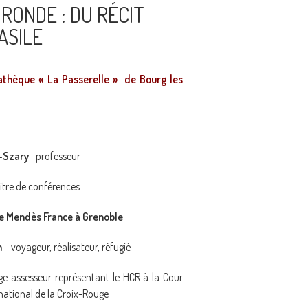
RONDE : DU RÉCIT
ASILE
thèque « La Passerelle » de Bourg les
-Szary
– professeur
tre de conférences
rre Mendès France à Grenoble
n
– voyageur, réalisateur, réfugié
e assesseur représentant le HCR à la Cour
rnational de la Croix-Rouge