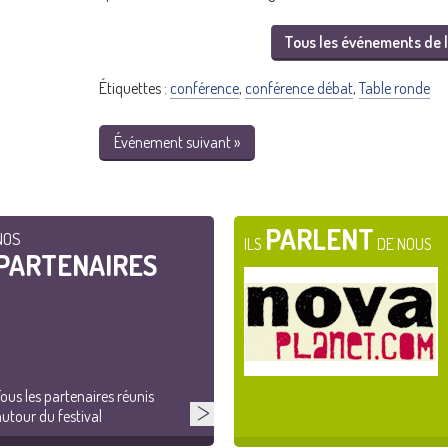
Tous les événements de l
Étiquettes :
conférence
,
conférence débat
,
Table ronde
Événement suivant »
PARLENT
NOS
ILS
DE NOUS
PARTENAIRES
ous les partenaires réunis
utour du festival