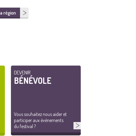
a région
DEVENIR
BÉNÉVOLE
Vous souhaitez nous aider et
participer aux événements
du festival ?