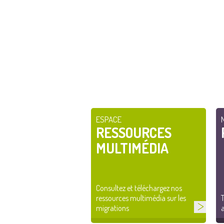
ESPACE
RESSOURCES
MULTIMÉDIA
Consultez et téléchargez nos
ressources multimédia sur les
T
migrations
a