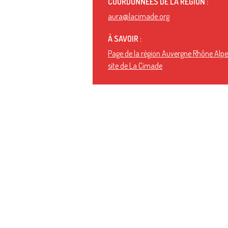
COORDONNÉES DE LA RÉGION :
aura@lacimade.org
À SAVOIR :
Page de la région Auvergne Rhône Alpes
site de La Cimade