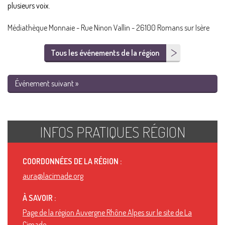
plusieurs voix.
Médiathèque Monnaie - Rue Ninon Vallin - 26100 Romans sur Isère
Tous les événements de la région
Événement suivant »
INFOS PRATIQUES RÉGION
COORDONNÉES DE LA RÉGION :
aura@lacimade.org
À SAVOIR :
Page de la région Auvergne Rhône Alpes sur le site de La
Cimade