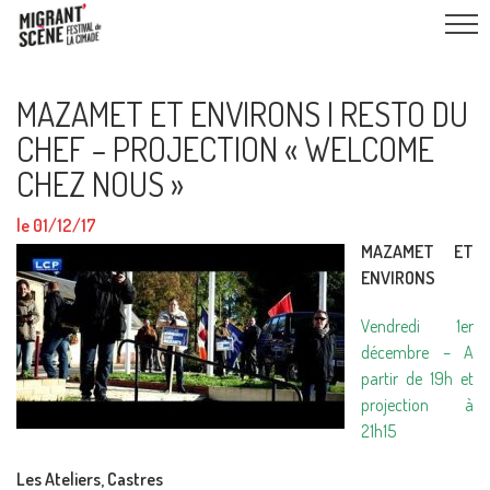
MAZAMET ET ENVIRONS I RESTO DU
CHEF – PROJECTION « WELCOME
CHEZ NOUS »
le 01/12/17
MAZAMET ET
ENVIRONS
Vendredi 1er
décembre – A
partir de 19h et
projection à
21h15
Les Ateliers, Castres