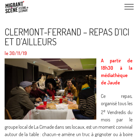
CLERMONT-FERRAND – REPAS D’ICI
ET D’AILLEURS
le 30/11/19
A partir de
18h30 à la
médiathèque
de Jaude
Ce repas,
organisé tous les
e
2
Vendredis du
mois par le
groupe local de La Cimade dans ses locaux, est un moment convivial
autour de la table : chacun-e amène un truc à grignoter ou à boire