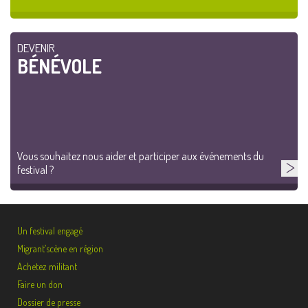
DEVENIR
BÉNÉVOLE
Vous souhaitez nous aider et participer aux événements du
festival ?
Un festival engagé
Migrant’scène en région
Achetez militant
Faire un don
Dossier de presse