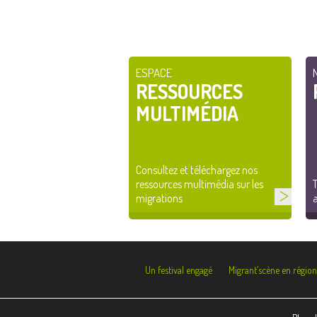
ESPACE
RESSOURCES
MULTIMÉDIA
Consultez et téléchargez nos
ressources multimédia sur les
T
migrations
a
Un festival engagé
Migrant’scène en région