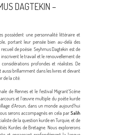
MUS DAGTEKIN –
 possèdent une personnalité littéraire et
ble, portant leur pensée bien au-delà des
u recueil de poésie. Seyhmus Dagtekin est de
 inscrivent le travail et le renouvellement de
 considérations profondes et réalistes. De
 aussi brillamment dans les livres et devant
 de la cité.
ale de Rennes et le festival Migrant’Scène
parcours et l’œuvre multiple du poète kurde
illage d’Aroun, dans un monde aujourd’hui
. Nous serons accompagnés en cela par
Salih
ialiste de la question kurde en Turquie, et de
tiés Kurdes de Bretagne. Nous explorerons
ante et engageant profondément la langue