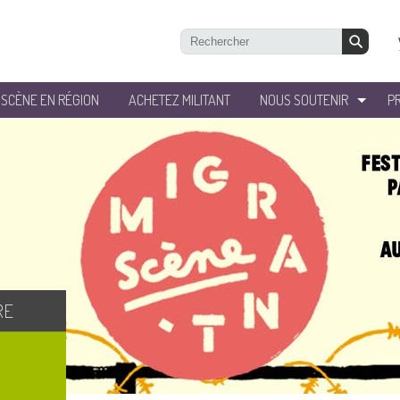
’SCÈNE EN RÉGION
ACHETEZ MILITANT
NOUS SOUTENIR
P
RE