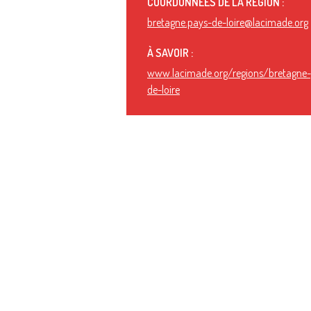
COORDONNÉES DE LA RÉGION :
bretagne.pays-de-loire@lacimade.org
À SAVOIR :
www.lacimade.org/regions/bretagne
de-loire