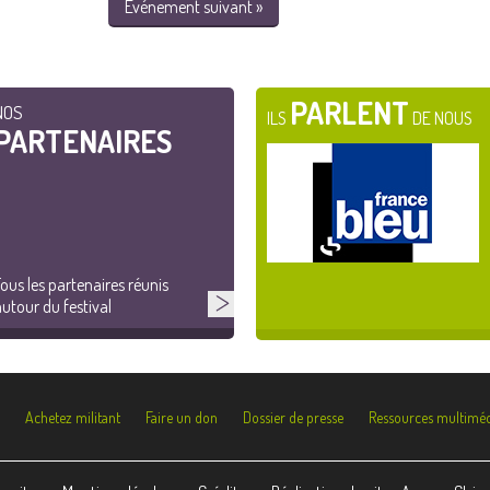
Événement suivant »
PARLENT
NOS
ILS
DE NOUS
PARTENAIRES
ous les partenaires réunis
utour du festival
Achetez militant
Faire un don
Dossier de presse
Ressources multiméd