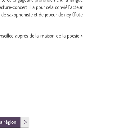
cture-concert. Il a pour cela convié l’acteur
ts de saxophoniste et de joueur de ney (flûte
seillée auprès de la maison de la poésie >
a région