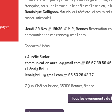
française, sous une forme que le poète maîtrise bien, la le
Dominique Collignon-Maurin
, qui révélera ici ses talen
roseau orientale).
-pays-
Jeudi 20 Nov // 19h30 // MIR, Rennes
Réservation con
communication.mp.rennes@gmail.com
Contacts / infos
> Aurélie Budor
communication.aurelie@gmail.com /// 06 67 39 50 46
> Lénaïg Brillu
lenaig.brillu@gmail.com /// 06 83 26 42 77
7 Quai Châteaubriand, 35000 Rennes, France
Tous les événements de l