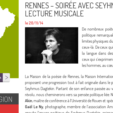
RENNES – SOIRÉE AVEC SEYH
LECTURE MUSICALE
le 20/11/14
De nombreux poètes
politique remarqua
limites physiques d
ceux-là. De ceux qui
la langue dans des
ceux qui s’expriment
les hommes, au cœur
La Maison de la poésie de Rennes, la Maison Internation
n
proposent une progression tout à fait originale dans le 
Seyhmus Dagtekin. Partant de son enfance passée au v
révolu, nous cheminerons vers sa pensée politique liée
GION
Akin
, maître de conférence à l’Université de Rouen et spéc
Gaël Le Ny
, photographe, membre de l’association Ami
ensuite l’œuvre poétique de Seyhmus Dagtekin, exige