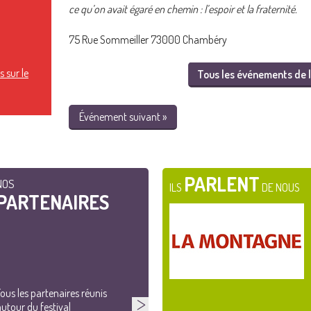
ce qu’on avait égaré en chemin : l’espoir et la fraternité.
75 Rue Sommeiller 73000 Chambéry
 sur le
Tous les événements de l
Événement suivant »
PARLENT
NOS
ILS
DE NOUS
PARTENAIRES
ous les partenaires réunis
utour du festival