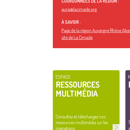
COORDONNÉES DE LA RÉGION :
aura@lacimade.org
À SAVOIR :
Page de la région Auvergne Rhône Alpes
site de La Cimade
ESPACE
RESSOURCES
MULTIMÉDIA
Consultez et téléchargez nos
ressources multimédia sur les
T
migrations
a