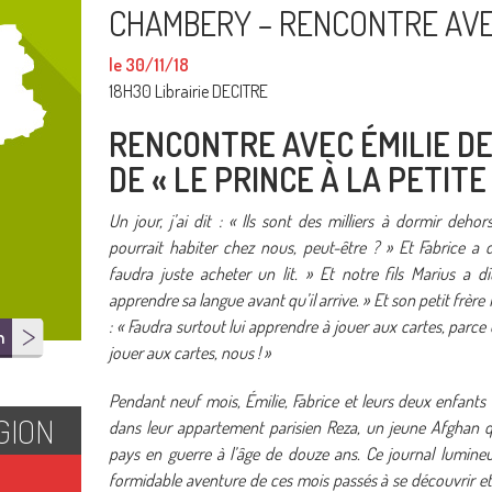
CHAMBERY – RENCONTRE AVEC
le 30/11/18
18H30 Librairie DECITRE
RENCONTRE AVEC ÉMILIE D
DE « LE PRINCE À LA PETITE
Un jour, j’ai dit : « Ils sont des milliers à dormir dehor
pourrait habiter chez nous, peut-être ? » Et Fabrice a dit
faudra juste acheter un lit. » Et notre fils Marius a di
apprendre sa langue avant qu’il arrive. » Et son petit frère
: « Faudra surtout lui apprendre à jouer aux cartes, parce
n
jouer aux cartes, nous ! »
Pendant neuf mois, Émilie, Fabrice et leurs deux enfants o
GION
dans leur appartement parisien Reza, un jeune Afghan q
pays en guerre à l’âge de douze ans. Ce journal lumineu
formidable aventure de ces mois passés à se découvrir et