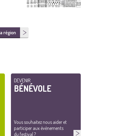
a région
DEVENIR
BÉNÉVOLE
Vous souhaitez nous aider et
participer aux événements
du festival ?