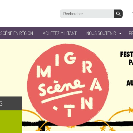
’SCÈNE EN RÉGION
ACHETEZ MILITANT
NOUS SOUTENIR
P
S