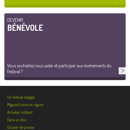
DEVENIR
BÉNÉVOLE
Vous souhaitez nous aider et participer aux événements du
festival ?
Un festival engagé
Migrant’scène en région
Achetez militant
Faire un don
Dossier de presse