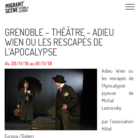
GRENOBLE – THÉÂTRE – ADIEU
WIEN OU LES RESCAPÉS DE
L’APOCALYPSE
du 30/11/18 au 01/11/18
Adieu Wien ou
les rescapés de
l’Apocalypse
joyeuse de
Michal
Laznovsky
par l’association
Hôtel
Europa /Golem