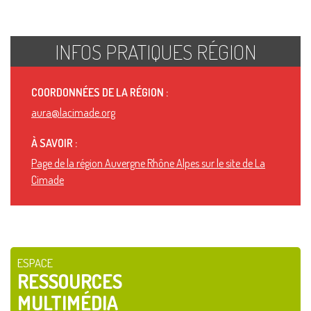
INFOS PRATIQUES RÉGION
COORDONNÉES DE LA RÉGION :
aura@lacimade.org
À SAVOIR :
Page de la région Auvergne Rhône Alpes sur le site de La
Cimade
ESPACE
RESSOURCES
MULTIMÉDIA