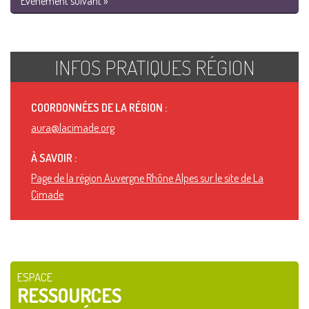
Événement suivant »
INFOS PRATIQUES RÉGION
COORDONNÉES DE LA RÉGION :
aura@lacimade.org
À SAVOIR :
Page de la région Auvergne Rhône Alpes sur le site de La
Cimade
ESPACE
RESSOURCES