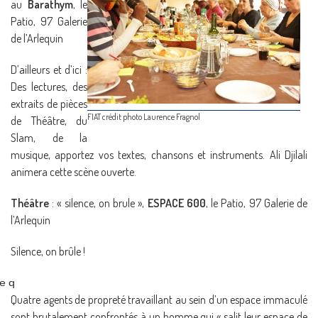
au
Barathym
, le
Patio, 97 Galerie
de l’Arlequin
D’ailleurs et d’ici :
Des lectures, des
extraits de pièces
FIAT crédit photo Laurence Fragnol
de Théâtre, du
Slam, de la
musique, apportez vos textes, chansons et instruments. Ali Djilali
animera cette scène ouverte.
Théâtre
: « silence, on brule »,
ESPACE 600
, le Patio, 97 Galerie de
l’Arlequin
Silence, on brûle !
e q
Quatre agents de propreté travaillant au sein d’un espace immaculé
sont brutalement confrontés à un homme qui « salit leur espace de