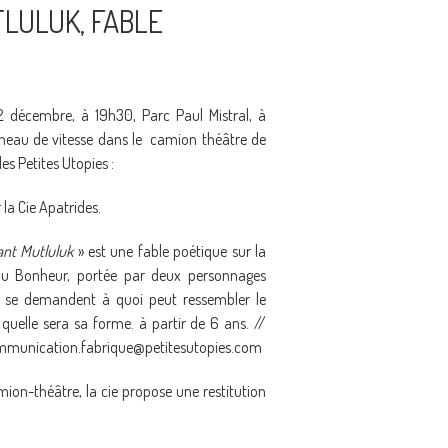
TLULUK, FABLE
2 décembre, à 19h30, Parc Paul Mistral, à
nneau de vitesse dans le camion théâtre de
es Petites Utopies :
 la Cie Apatrides.
ant Mutluluk
» est une fable poétique sur la
du Bonheur, portée par deux personnages
i se demandent à quoi peut ressembler le
quelle sera sa forme. à partir de 6 ans. //
u communication.fabrique@petitesutopies.com
ion-théâtre, la cie propose une restitution