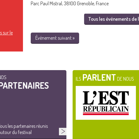
Parc Paul Mistral, 38100 Grenoble, France
Tous les événements de l
 sur le
Événement suivant »
PARLENT
NOS
ILS
DE NOUS
PARTENAIRES
ous les partenaires réunis
utour du festival