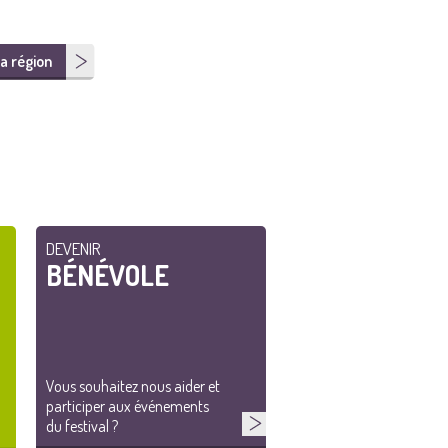
a région
DEVENIR
BÉNÉVOLE
Vous souhaitez nous aider et
participer aux événements
du festival ?