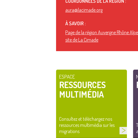
COORDONNÉES DE LA RÉGION :
aura@lacimade.org
À SAVOIR :
Page de la région Auvergne Rhône Alpes
site de La Cimade
ESPACE
RESSOURCES
MULTIMÉDIA
Consultez et téléchargez nos
ressources multimédia sur les
T
migrations
a