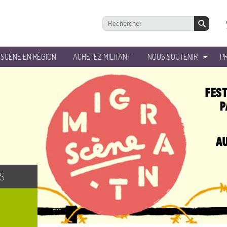
’SCÈNE EN RÉGION
ACHETEZ MILITANT
NOUS SOUTENIR
P
S