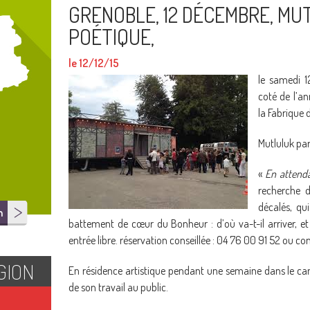
GRENOBLE, 12 DÉCEMBRE, MU
POÉTIQUE,
le 12/12/15
le samedi 1
coté de l’a
la Fabrique d
Mutluluk par
«
En attend
recherche 
décalés, qu
n
battement de cœur du Bonheur : d’où va-t-il arriver, et 
entrée libre. réservation conseillée : 04 76 00 91 52 o
GION
En résidence artistique pendant une semaine dans le cam
de son travail au public.