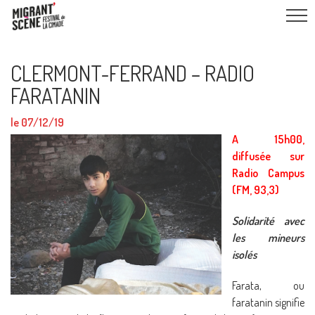
CLERMONT-FERRAND – RADIO
FARATANIN
le 07/12/19
A 15h00,
diffusée sur
Radio Campus
(FM, 93,3)
Solidarité avec
les mineurs
isolés
Farata, ou
faratanin signifie