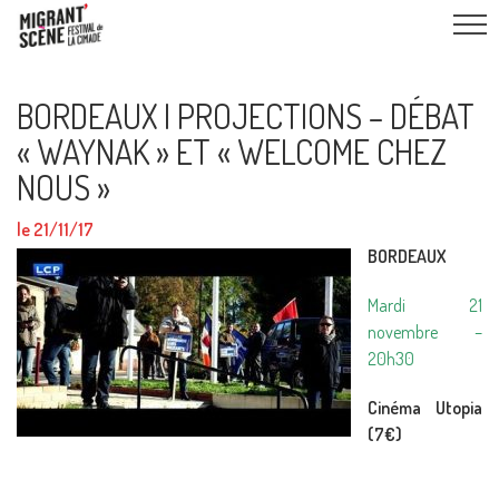
BORDEAUX I PROJECTIONS – DÉBAT
« WAYNAK » ET « WELCOME CHEZ
NOUS »
le 21/11/17
BORDEAUX
Mardi 21
novembre –
20h30
Cinéma Utopia
(7€)