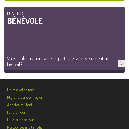
DEVENIR
BÉNÉVOLE
Vous souhaitez nous aider et participer aux événements du
festival ?
Un festival engagé
Migrant’scène en région
Achetez militant
Faire un don
Dossier de presse
Ressources multimédia