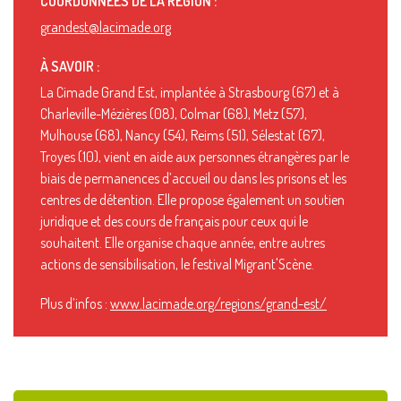
COORDONNÉES DE LA RÉGION :
grandest@lacimade.org
À SAVOIR :
La Cimade Grand Est, implantée à Strasbourg (67) et à
Charleville-Mézières (08), Colmar (68), Metz (57),
Mulhouse (68), Nancy (54), Reims (51), Sélestat (67),
Troyes (10), vient en aide aux personnes étrangères par le
biais de permanences d’accueil ou dans les prisons et les
centres de détention. Elle propose également un soutien
juridique et des cours de français pour ceux qui le
souhaitent. Elle organise chaque année, entre autres
actions de sensibilisation, le festival Migrant'Scène.
Plus d’infos :
www.lacimade.org/regions/grand-est/