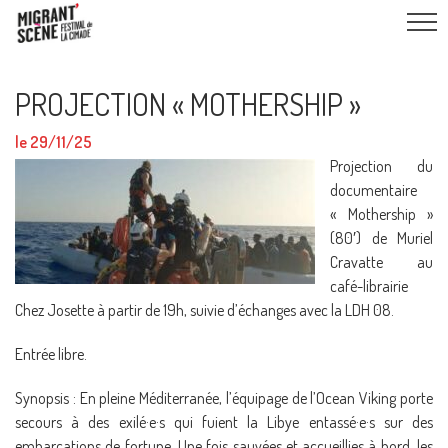
PROJECTION « MOTHERSHIP »
le 29/11/25
Projection du
documentaire
« Mothership »
(80′) de Muriel
Cravatte au
café-librairie
Chez Josette à partir de 19h, suivie d’échanges avec la LDH 08.
Entrée libre.
Synopsis : En pleine Méditerranée, l’équipage de l’Ocean Viking porte
secours à des exilé·e·s qui fuient la Libye entassé·e·s sur des
embarcations de fortune. Une fois sauvées et accueillies à bord, les