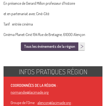
En présence de Gerard Millon professeur d’histoire
et en partenariat avec Ciné-Cité
Tarif : entrée cinéma
Cinéma Planet-Ciné 194 Rue de Bretagne, 61000 Alençon
Tous les événements de la région
INFOS PRATIQUES RÉGION
COORDONNÉES DE LA RÉGION :
normandie@lacimade.org
Groupe de l'Orne :
alencon@lacimade.org
;