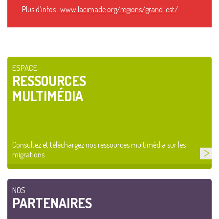
Plus d’infos :
www.lacimade.org/regions/grand-est/
ESPACE
RESSOURCES
MULTIMÉDIA
Consultez et téléchargez nos ressources multimédia sur les
migrations
NOS
PARTENAIRES