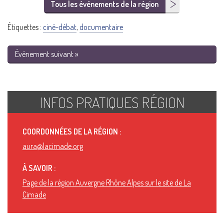
Tous les événements de la région
Étiquettes :
ciné-débat
,
documentaire
Événement suivant »
INFOS PRATIQUES RÉGION
COORDONNÉES DE LA RÉGION :
aura@lacimade.org
À SAVOIR :
Page de la région Auvergne Rhône Alpes sur le site de La
Cimade