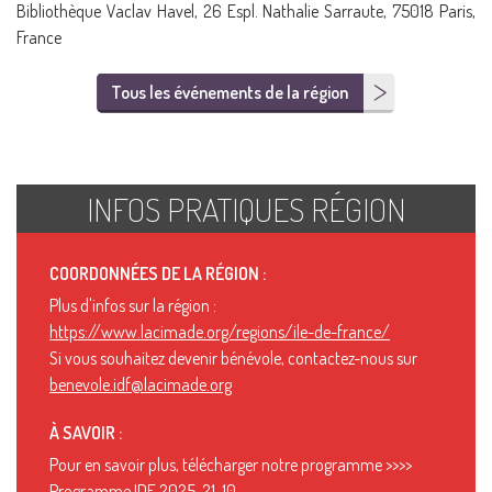
Bibliothèque Vaclav Havel, 26 Espl. Nathalie Sarraute, 75018 Paris,
France
Tous les événements de la région
INFOS PRATIQUES RÉGION
COORDONNÉES DE LA RÉGION :
Plus d'infos sur la région :
https://www.lacimade.org/regions/ile-de-france/
Si vous souhaitez devenir bénévole, contactez-nous sur
benevole.idf@lacimade.org
À SAVOIR :
Pour en savoir plus, télécharger notre programme >>>>
Programme IDF 2025-21-10